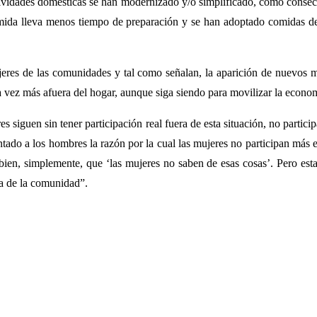
ctividades domésticas se han modernizado y/o simplificado, como consec
 comida lleva menos tiempo de preparación y se han adoptado comidas d
jeres de las comunidades y tal como señalan, la aparición de nuevos 
vez más afuera del hogar, aunque siga siendo para movilizar la econom
eres siguen sin tener participación real fuera de esta situación, no part
ntado a los hombres la razón por la cual las mujeres no participan más
O bien, simplemente, que ‘las mujeres no saben de esas cosas’. Pero est
ra de la comunidad”.