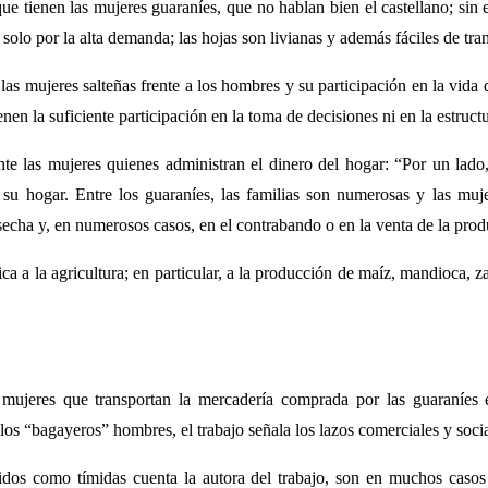
 que tienen las mujeres guaraníes, que no hablan bien el castellano; sin
 solo por la alta demanda; las hojas son livianas y además fáciles de tran
de las mujeres salteñas frente a los hombres y su participación en la v
en la suficiente participación en la toma de decisiones ni en la estruct
nte las mujeres quienes administran el dinero del hogar: “Por un lad
de su hogar. Entre los guaraníes, las familias son numerosas y las m
secha y, en numerosos casos, en el contrabando o en la venta de la prod
a a la agricultura; en particular, a la producción de maíz, mandioca, za
 mujeres que transportan la mercadería comprada por las guaraníes e
a los “bagayeros” hombres, el trabajo señala los lazos comerciales y soc
ridos como tímidas cuenta la autora del trabajo, son en muchos caso