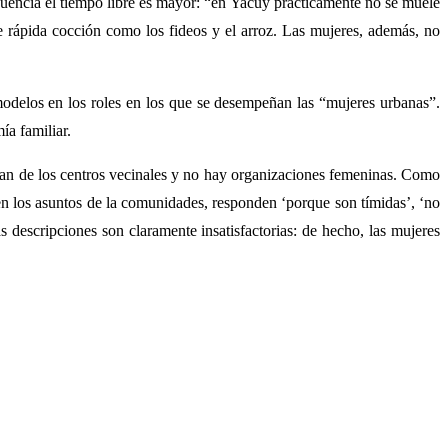
uencia el tiempo libre es mayor: “en Yacuy prácticamente no se muele
e rápida cocción como los fideos y el arroz. Las mujeres, además, no
modelos en los roles en los que se desempeñan las “mujeres urbanas”.
ía familiar.
icipan de los centros vecinales y no hay organizaciones femeninas. Como
 en los asuntos de la comunidades, responden ‘porque son tímidas’, ‘no
as descripciones son claramente insatisfactorias: de hecho, las mujeres