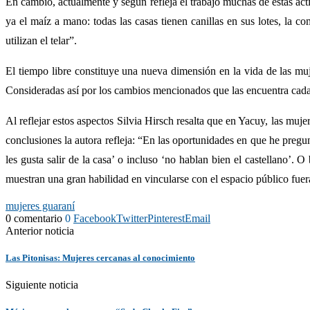
En cambio, actualmente y según refleja el trabajo muchas de estas a
ya el maíz a mano: todas las casas tienen canillas en sus lotes, la
utilizan el telar”.
El tiempo libre constituye una nueva dimensión en la vida de las mu
Consideradas así por los cambios mencionados que las encuentra cada 
Al reflejar estos aspectos Silvia Hirsch resalta que en Yacuy, las muj
conclusiones la autora refleja: “En las oportunidades en que he pregu
les gusta salir de la casa’ o incluso ‘no hablan bien el castellano’. 
muestran una gran habilidad en vincularse con el espacio público fue
mujeres guaraní
0 comentario
0
Facebook
Twitter
Pinterest
Email
Anterior noticia
Las Pitonisas: Mujeres cercanas al conocimiento
Siguiente noticia