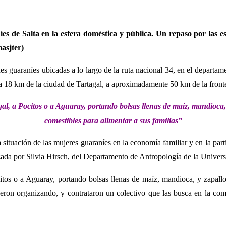
íes de Salta en la esfera doméstica y pública. Un repaso por las 
asjter)
es guaraníes ubicadas a lo largo de la ruta nacional 34, en el departa
a 18 km de la ciudad de Tartagal, a aproximadamente 50 km de la fronte
l, a Pocitos o a Aguaray, portando bolsas llenas de maíz, mandioca, y
comestibles para alimentar a sus familias”
la situación de las mujeres guaraníes en la economía familiar y en la part
lizada por Silvia Hirsch, del Departamento de Antropología de la Univer
itos o a Aguaray, portando bolsas llenas de maíz, mandioca, y zapallo,
 fueron organizando, y contrataron un colectivo que las busca en la co