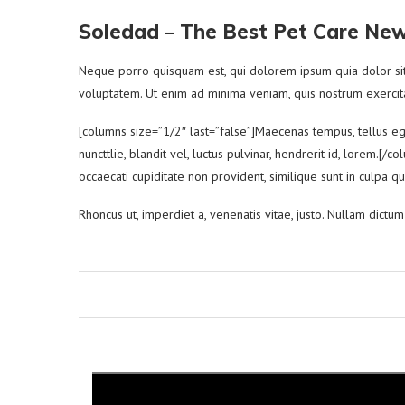
Soledad – The Best Pet Care Ne
Neque porro quisquam est, qui dolorem ipsum quia dolor sit
voluptatem. Ut enim ad minima veniam, quis nostrum exercita
[columns size=”1/2″ last=”false”]Maecenas tempus, tellus 
nuncttlie, blandit vel, luctus pulvinar, hendrerit id, lorem.
occaecati cupiditate non provident, similique sunt in culpa qu
Rhoncus ut, imperdiet a, venenatis vitae, justo. Nullam dict