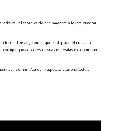
ra incidunt ut labore et dolore magnam aliquam quaerat
psum lore adipiscing sem neque sed ipsum. Nam quam
ue corrupti quos dolores et quas molestias excepturi sint
entum semper nisi. Aenean vulputate eleifend tellus.