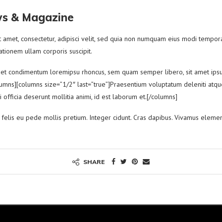
ws & Magazine
 amet, consectetur, adipisci velit, sed quia non numquam eius modi tempo
tionem ullam corporis suscipit.
eget condimentum loremipsu rhoncus, sem quam semper libero, sit amet i
[/columns][columns size=”1/2″ last=”true”]Praesentium voluptatum deleniti atq
i officia deserunt mollitia animi, id est laborum et.[/columns]
um felis eu pede mollis pretium. Integer cidunt. Cras dapibus. Vivamus elem
SHARE