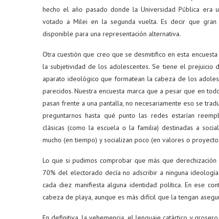
hecho el año pasado donde la Universidad Pública era una
votado a Milei en la segunda vuelta. Es decir que gran 
disponible para una representación alternativa.
Otra cuestión que creo que se desmitifico en esta encuesta 
la subjetividad de los adolescentes. Se tiene el prejuicio
aparato ideológico que formatean la cabeza de los adolesc
parecidos. Nuestra encuesta marca que a pesar que en tod
pasan frente a una pantalla, no necesariamente eso se traduc
preguntarnos hasta qué punto las redes estarían reempla
clásicas (como la escuela o la familia) destinadas a soci
mucho (en tiempo) y socializan poco (en valores o proyectos
Lo que si pudimos comprobar que más que derechización ex
70% del electorado decía no adscribir a ninguna ideología 
cada diez manifiesta alguna identidad política. En ese co
cabeza de playa, aunque es más difícil que la tengan asegu
En definitiva, la vehemencia, el lenguaje catártico y grosero