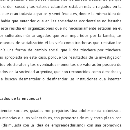
l orden social y los valores culturales estaban más arraigados en la
tal que eran todavía agrarios y semi feudales, donde la misma idea de
s había que entender que en las sociedades occidentales no bastaba
s este residía en organizaciones que no necesariamente estaban en el
res culturales más arraigados que eran impartidos por la familia, las
nstancias de socialización él las veía como trincheras que resistían los
onía una forma de cambio social que luche trinchera por trinchera,
eció apropiada en este caso, porque los resultados de la investigación
itos electorales y los eventuales momentos de valoración positiva de
igados en la sociedad argentina, que son reconocidos como derechos y
e buscan desmantelar o desfinanciar las instituciones que intentan
ltados de la encuesta?
encias sociales, guiadas por prejuicios. Una adolescencia colonizada
las minorías o a los vulnerables, con proyectos de muy corto plazo, con
os (disimulada con la idea de emprendedurismo), con una promovida