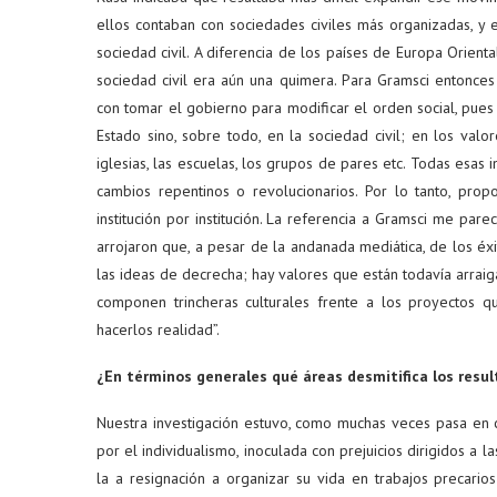
ellos contaban con sociedades civiles más organizadas, y e
sociedad civil. A diferencia de los países de Europa Orien
sociedad civil era aún una quimera. Para Gramsci entonce
con tomar el gobierno para modificar el orden social, pue
Estado sino, sobre todo, en la sociedad civil; en los valo
iglesias, las escuelas, los grupos de pares etc. Todas esas i
cambios repentinos o revolucionarios. Por lo tanto, prop
institución por institución. La referencia a Gramsci me par
arrojaron que, a pesar de la andanada mediática, de los éx
las ideas de decrecha; hay valores que están todavía arra
componen trincheras culturales frente a los proyectos qu
hacerlos realidad”.
¿En términos generales qué áreas desmitifica los resu
Nuestra investigación estuvo, como muchas veces pasa en ci
por el individualismo, inoculada con prejuicios dirigidos a 
la a resignación a organizar su vida en trabajos precari