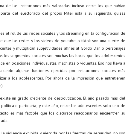
 de las instituciones más valoradas, incluso entre los que habían
parte del electorado del propio Milei está a su izquierda, quizás
es el rol de las redes sociales y los streaming en la configuración de
 de que las redes y los videos de youtube o tiktok son una suerte de
entes y multiplican subjetividades afines al Gordo Dan o personajes
os los segmentos sociales son muchas las horas que los adolescentes
e en posiciones individualistas, machistas o violentas. Eso nos lleva a
zando algunas funciones ejercidas por instituciones sociales más
alizar a los adolescentes. Por ahora da la impresión que entretienen
).
iste un grado creciente de despolitización. El año pasado más del
política o partidaria; y este año, entre los adolescentes solo uno de
ntexto es más factible que los discursos reaccionarios encuentren su
rada.
, la violencia exhibida y ejercida por las fuerzas de seguridad, no son