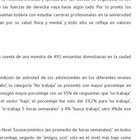
e las fuerzas de derecha vaya hacia algún lado. Por lo pronto los
ueñan todavía con estudiar carreras profesionales en la universidad
an por su salud física y mental y todo ello se refleja en valores
a cuenta de una muestra de 491 encuestas domiciliarias en la ciudad
.
ondición de actividad de los adolescentes en los diferentes niveles
alto”, la categoría “No trabaja” se presentó con mayor porcentaje en
e consignó mayor porcentaje con un 95% de respuestas que “no trabaja”
el sector “bajo”, el porcentaje fue solo del 29,2% para “no trabaja”,
 “si trabaja 5 horas semanales” y 4% “busca trabajo”, otro 4%de ese
n Nivel Socioeconómico (en promedio de horas semanales)” en todos
porcentaje, seguido de “amigos, ocio” solo en el nivel más bajo como