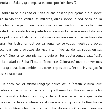
cencia en Salta y qué implica el concepto “trinchera”?
e sobre la religiosidad en Salta, el año pasado por ejemplo fue sobre
re la violencia contra las mujeres, otros sobre la reducción de la
do a los temas junto con los estudiantes, aunque los docentes también
studio acotando las inquietudes y precisando los intereses. Este año
smo político y la batalla cultural que dicen emprender los sectores de
erían los bolsones del pensamiento conservador, nuestros propios
scencias, sus proyectos de vida y la influencia de las redes en sus
re “¿Qué es lo que piensan y quieren los adolescentes salteños?”.
a ciudad de Salta. El título “Trincheras Culturales” tuvo que ver más
ema que trataban también los otros expositores. Pero la investigación
s”, señaló Yudi.
 un poco con el mismo lenguaje bélico de la “batalla cultural que
adora, en su cruzada frente a lo que llaman la cultura woke y todas
a que usaba Antonio Gramsci, la de la diferencia entre la guerra de
micas en la Tercera Internacional que era la surgida con la Revolución
iento político a los países industriales de Europa Occidental, porque