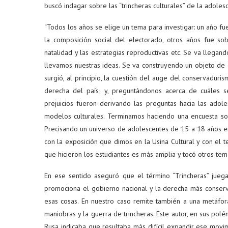
buscó indagar sobre las “trincheras culturales” de la adoles
“Todos los años se elige un tema para investigar: un año fu
la composición social del electorado, otros años fue sob
natalidad y las estrategias reproductivas etc. Se va llegan
llevamos nuestras ideas. Se va construyendo un objeto de e
surgió, al principio, la cuestión del auge del conservaduri
derecha del país; y, preguntándonos acerca de cuáles s
prejuicios fueron derivando las preguntas hacia las adole
modelos culturales. Terminamos haciendo una encuesta sob
Precisando un universo de adolescentes de 15 a 18 años en l
con la exposición que dimos en la Usina Cultural y con el t
que hicieron los estudiantes es más amplia y tocó otros tema
En ese sentido aseguró que el término “Trincheras” juega
promociona el gobierno nacional y la derecha más conserv
esas cosas. En nuestro caso remite también a una metáfor
maniobras y la guerra de trincheras. Este autor, en sus polé
Rusa indicaba que resultaba más difícil expandir ese movim