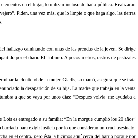
elementos en el lugar, lo utilizan incluso de baño público. Realizaron
ejero”. Piden, una vez más, que lo limpie o que haga algo, las tierras
s.
el hallazgo caminando con unas de las prendas de la joven. Se dirige
rtido por el diario El Tribuno. A pocos metros, rastros de pastizales
rminar la identidad de la mujer. Gladis, su mamá, asegura que se trata
enunciado la desaparición de su hija. La madre que trabaja en la venta
costumbra a que se vaya por unos días: “Después volvía, me ayudaba a
te Lois es entregado a su familia: “En la morgue cumplió los 20 años”
 barriada para exigir justicia por lo que consideran un cruel asesinato.
a en el centro, pero ésta la hicimos aquí cerca del barrio porque por