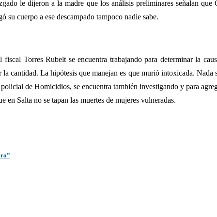
uzgado le dijeron a la madre que los análisis preliminares señalan qu
egó su cuerpo a ese descampado tampoco nadie sabe.
l fiscal Torres Rubelt se encuentra trabajando para determinar la cau
ar la cantidad. La hipótesis que manejan es que murió intoxicada. Nada s
 policial de Homicidios, se encuentra también investigando y para agreg
e en Salta no se tapan las muertes de mujeres vulneradas.
ira”