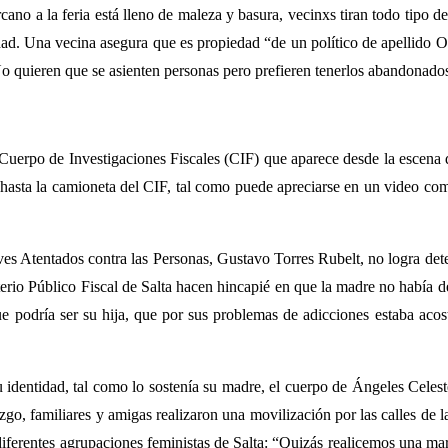
no a la feria está lleno de maleza y basura, vecinxs tiran todo tipo de 
dad. Una vecina asegura que es propiedad “de un político de apellido Ov
 No quieren que se asienten personas pero prefieren tenerlos abandonado
Cuerpo de Investigaciones Fiscales (CIF) que aparece desde la escena d
hasta la camioneta del CIF, tal como puede apreciarse en un video compa
aves Atentados contra las Personas, Gustavo Torres Rubelt, no logra dete
terio Público Fiscal de Salta hacen hincapié en que la madre no había d
que podría ser su hija, que por sus problemas de adicciones estaba a
u identidad, tal como lo sostenía su madre, el cuerpo de Ángeles Celes
go, familiares y amigas realizaron una movilización por las calles de la
erentes agrupaciones feministas de Salta: “Quizás realicemos una march