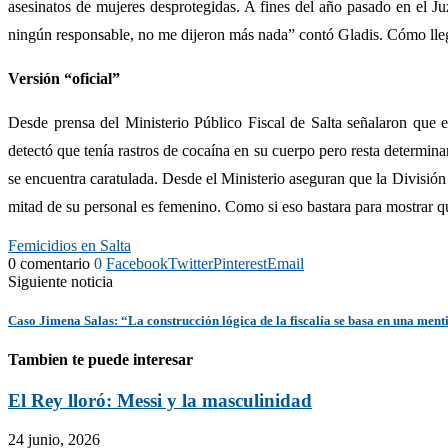
asesinatos de mujeres desprotegidas. A fines del año pasado en el J
ningún responsable, no me dijeron más nada” contó Gladis. Cómo ll
Versión “oficial”
Desde prensa del Ministerio Público Fiscal de Salta señalaron que e
detectó que tenía rastros de cocaína en su cuerpo pero resta determin
se encuentra caratulada. Desde el Ministerio aseguran que la División
mitad de su personal es femenino. Como si eso bastara para mostrar qu
Femicidios en Salta
0 comentario
0
Facebook
Twitter
Pinterest
Email
Siguiente noticia
Caso Jimena Salas: “La construcción lógica de la fiscalía se basa en una ment
Tambien te puede interesar
El Rey lloró: Messi y la masculinidad
24 junio, 2026