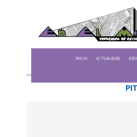
INICIO
ACTUALIDAD
JUD
Home
Tags
Posts tagged with "pitonisas"
PI