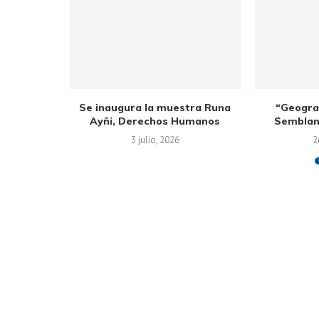
ink Floyd»,
Se inaugura la muestra Runa
“Geogra
...
Ayñi, Derechos Humanos
Semblan
3 julio, 2026
2