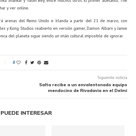
hka Shankar y Yasiin Bey, entre muchos otros. El primer adelanto, The
har y ver online.
rá arenas del Reino Unido e Irlanda a partir del 21 de marzo, con
les y Kong Studios reabierto en versión gamer, Damon Albarn y Jamie
ca del planeta sigue siendo un imán cultural imposible de ignorar.
0
Siguiente noticia
Salta recibe a un envalentonado equipo
mendocino de Rivadavia en el Delmi
 PUEDE INTERESAR