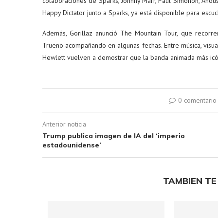
colaboraciones de Sparks, Johnny Marr, Paul Simonon, Anous
Happy Dictator junto a Sparks, ya está disponible para escuc
Además, Gorillaz anunció The Mountain Tour, que recorre
Trueno acompañando en algunas fechas. Entre música, visua
Hewlett vuelven a demostrar que la banda animada más icóni
0 comentario
Anterior noticia
Trump publica imagen de IA del ‘imperio
estadounidense’
TAMBIEN TE