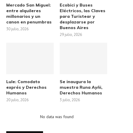
Mercado San Miguel:
Ecobici y Buses
entre alquileres
Eléctricos, las Claves
millonarios y un
para Turistear y
canon en penumbras
desplazarse por
Buenos Aires
30 julio, 2026
29 julio, 2026
Salta capital. Próximas
Murió el Indio Solari: ícono
funciones de cine en la...
rock nacional
19 junio, 2026
5 junio, 2026
Lule: Comodato
Se inaugura la
exprés y Derechos
muestra Runa Ayñi,
Humanos
Derechos Humanos
20 julio, 2026
3 julio, 2026
No data was found