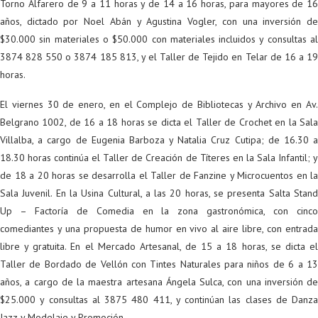
Torno Alfarero de 9 a 11 horas y de 14 a 16 horas, para mayores de 16
años, dictado por Noel Abán y Agustina Vogler, con una inversión de
$30.000 sin materiales o $50.000 con materiales incluidos y consultas al
3874 828 550 o 3874 185 813, y el Taller de Tejido en Telar de 16 a 19
horas.
El viernes 30 de enero, en el Complejo de Bibliotecas y Archivo en Av.
Belgrano 1002, de 16 a 18 horas se dicta el Taller de Crochet en la Sala
Villalba, a cargo de Eugenia Barboza y Natalia Cruz Cutipa; de 16.30 a
18.30 horas continúa el Taller de Creación de Títeres en la Sala Infantil; y
de 18 a 20 horas se desarrolla el Taller de Fanzine y Microcuentos en la
Sala Juvenil. En la Usina Cultural, a las 20 horas, se presenta Salta Stand
Up – Factoría de Comedia en la zona gastronómica, con cinco
comediantes y una propuesta de humor en vivo al aire libre, con entrada
libre y gratuita. En el Mercado Artesanal, de 15 a 18 horas, se dicta el
Taller de Bordado de Vellón con Tintes Naturales para niños de 6 a 13
años, a cargo de la maestra artesana Ángela Sulca, con una inversión de
$25.000 y consultas al 3875 480 411, y continúan las clases de Danza
Jazz y Modelaje y Promoción.