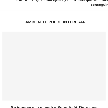
SALTA| *Virgos: Concejales y diputados que supimos
conseguir
TAMBIEN TE PUEDE INTERESAR
Se inaugura la muestra Runa Ayñi, Derechos