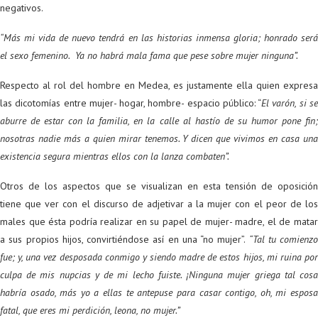
negativos.
“Más mi vida de nuevo tendrá en las historias inmensa gloria; honrado será
el sexo femenino. Ya no habrá mala fama que pese sobre mujer ninguna”.
Respecto al rol del hombre en Medea, es justamente ella quien expresa
las dicotomías entre mujer- hogar, hombre- espacio público: “
El varón, si s
aburre de estar con la familia, en la calle al hastío de su humor pone fin;
nosotras nadie más a quien mirar tenemos. Y dicen que vivimos en casa una
existencia segura mientras ellos con la lanza combaten”.
Otros de los aspectos que se visualizan en esta tensión de oposición
tiene que ver con el discurso de adjetivar a la mujer con el peor de los
males que ésta podría realizar en su papel de mujer- madre, el de matar
a sus propios hijos, convirtiéndose así en una “no mujer”.
“Tal tu comienzo
fue; y, una vez desposada conmigo y siendo madre de estos hijos, mi ruina por
culpa de mis nupcias y de mi lecho fuiste. ¡Ninguna mujer griega tal cosa
habría osado, más yo a ellas te antepuse para casar contigo, oh, mi esposa
fatal, que eres mi perdición, leona, no mujer.”