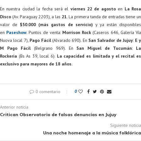
En nuestra ciudad la fecha será el
viernes 22 de agosto
en
La Ros
Disco
(Av. Paraguay 2203), a las
21
. La primera tanda de entradas tiene un
valor de
$50.000 (más gastos de servicio)
y ya están disponible
en
Paseshow
. Puntos de venta:
Morrison Rock
(Caseros 646, Galería Ví
Nuova local 7),
Pago Fácil
(Alvarado 690). En
San Salvador de Jujuy
:
E 
M Pago Fácil
(Belgrano 969). En
San Miguel de Tucumán
:
L
Rockeria
(Bs As 39, local 6).
La capacidad es limitada y el recital e
exclusivo para mayores de 18 años.
0 comentario
0
Anterior noticia
Critican Observatorio de falsas denuncias en Jujuy
Siguiente noticia
Una noche homenaje a la música folklórica