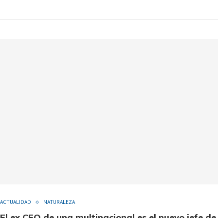
ACTUALIDAD
NATURALEZA
El ex CEO de una multinacional es el nuevo jefe de