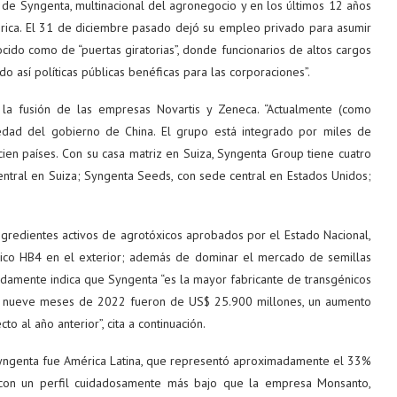
 de Syngenta, multinacional del agronegocio y en los últimos 12 años
ca. El 31 de diciembre pasado dejó su empleo privado para asumir
ido como de “puertas giratorias”, donde funcionarios de altos cargos
o así políticas públicas benéficas para las corporaciones”.
a fusión de las empresas Novartis y Zeneca. “Actualmente (como
edad del gobierno de China. El grupo está integrado por miles de
en países. Con su casa matriz en Suiza, Syngenta Group tiene cuatro
ntral en Suiza; Syngenta Seeds, con sede central en Estados Unidos;
ingredientes activos de agrotóxicos aprobados por el Estado Nacional,
génico HB4 en el exterior; además de dominar el mercado de semillas
idamente indica que Syngenta “es la mayor fabricante de transgénicos
os nueve meses de 2022 fueron de US$ 25.900 millones, un aumento
 al año anterior”, cita a continuación.
ngenta fue América Latina, que representó aproximadamente el 33%
: con un perfil cuidadosamente más bajo que la empresa Monsanto,