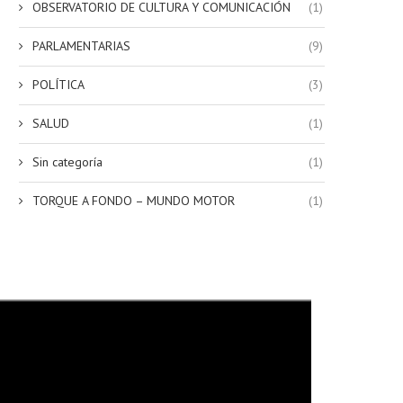
OBSERVATORIO DE CULTURA Y COMUNICACIÓN
(1)
PARLAMENTARIAS
(9)
POLÍTICA
(3)
SALUD
(1)
Acomodó a familiares en
Facundo Binda: “Independi
cargos: No importa cuando...
es un gran equipo, con..
Sin categoría
(1)
12 febrero, 2026
9 febrero, 2026
TORQUE A FONDO – MUNDO MOTOR
(1)