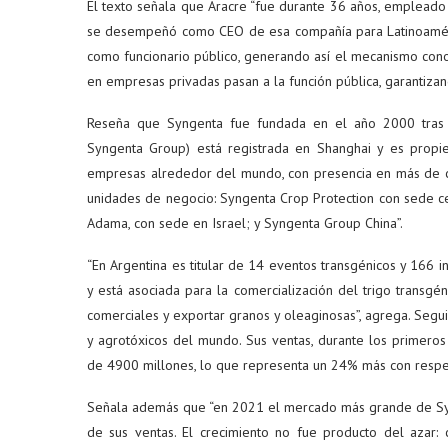
El texto señala que Aracre “fue durante 36 años, empleado
se desempeñó como CEO de esa compañía para Latinoaméri
como funcionario público, generando así el mecanismo conoc
en empresas privadas pasan a la función pública, garantizand
Reseña que Syngenta fue fundada en el año 2000 tras l
Syngenta Group) está registrada en Shanghai y es propi
empresas alrededor del mundo, con presencia en más de ci
unidades de negocio: Syngenta Crop Protection con sede ce
Adama, con sede en Israel; y Syngenta Group China”.
“En Argentina es titular de 14 eventos transgénicos y 166 
y está asociada para la comercialización del trigo trans
comerciales y exportar granos y oleaginosas”, agrega. Segu
y agrotóxicos del mundo. Sus ventas, durante los primer
de 4900 millones, lo que representa un 24% más con respecto
Señala además que “en 2021 el mercado más grande de Sy
de sus ventas. El crecimiento no fue producto del azar