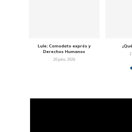
anarquista
Lule: Comodato exprés y
¿Qué
Derechos Humanos
2
20 julio, 2026