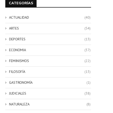
CATEGORÍAS
ACTUALIDAD
(40)
ARTES
(54)
DEPORTES
(13)
ECONOMIA
(37)
FEMINISMOS
(22)
a revolución antropológica del
El gobierno de la ciencia y
feminismo y sus enemigos
libertad
FILOSOFÍA
(13)
4 noviembre, 2025
1 julio, 2025
GASTRONOMÍA
(1)
JUDICIALES
(38)
NATURALEZA
(8)