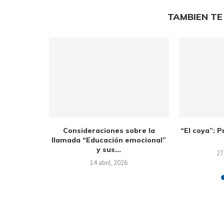
TAMBIEN TE
eeteto y la
Consideraciones sobre la
“El coya”: 
la...
llamada “Educación emocional”
y sus...
27
14 abril, 2026