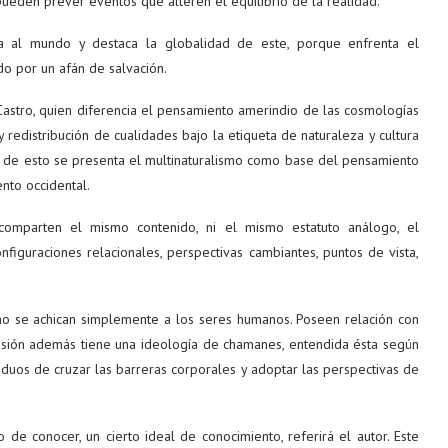
 pueden prever eventos que alteren el equilibrio de la realidad.
iza al mundo y destaca la globalidad de este, porque enfrenta el
do por un afán de salvación.
Castro, quien diferencia el pensamiento amerindio de las cosmologías
 y redistribución de cualidades bajo la etiqueta de naturaleza y cultura
artir de esto se presenta el multinaturalismo como base del pensamiento
nto occidental.
omparten el mismo contenido, ni el mismo estatuto análogo, el
figuraciones relacionales, perspectivas cambiantes, puntos de vista,
 no se achican simplemente a los seres humanos. Poseen relación con
visión además tiene una ideología de chamanes, entendida ésta según
viduos de cruzar las barreras corporales y adoptar las perspectivas de
e conocer, un cierto ideal de conocimiento, referirá el autor. Este