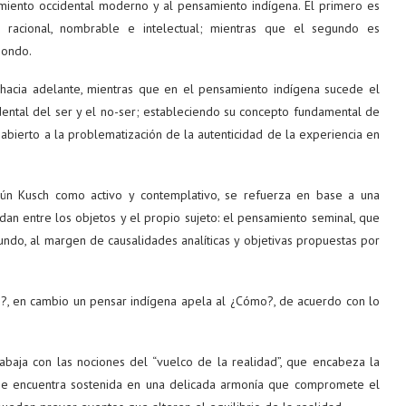
amiento occidental moderno y al pensamiento indígena. El primero es
ersal, racional, nombrable e intelectual; mientras que el segundo es
diondo.
hacia adelante, mientras que en el pensamiento indígena sucede el
idental del ser y el no-ser; estableciendo su concepto fundamental de
abierto a la problematización de la autenticidad de la experiencia en
gún Kusch como activo y contemplativo, se refuerza en base a una
 dan entre los objetos y el propio sujeto: el pensamiento seminal, que
undo, al margen de causalidades analíticas y objetivas propuestas por
é?, en cambio un pensar indígena apela al ¿Cómo?, de acuerdo con lo
rabaja con las nociones del “vuelco de la realidad”, que encabeza la
 se encuentra sostenida en una delicada armonía que compromete el