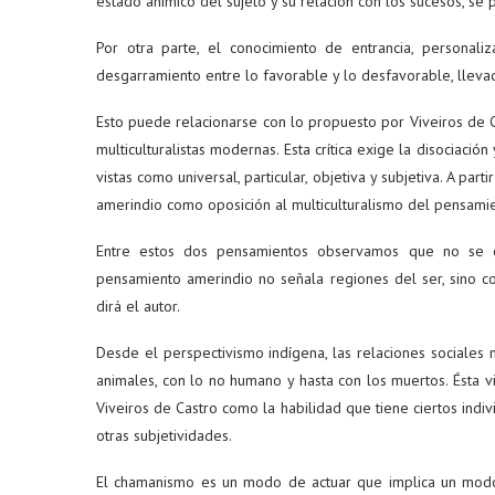
estado anímico del sujeto y su relación con los sucesos, se
Por otra parte, el conocimiento de entrancia, personal
desgarramiento entre lo favorable y lo desfavorable, lleva
Esto puede relacionarse con lo propuesto por Viveiros de 
multiculturalistas modernas. Esta crítica exige la disociación
vistas como universal, particular, objetiva y subjetiva. A p
amerindio como oposición al multiculturalismo del pensamie
Entre estos dos pensamientos observamos que no se c
pensamiento amerindio no señala regiones del ser, sino con
dirá el autor.
Desde el perspectivismo indígena, las relaciones sociales
animales, con lo no humano y hasta con los muertos. Ésta 
Viveiros de Castro como la habilidad que tiene ciertos indi
otras subjetividades.
El chamanismo es un modo de actuar que implica un modo d