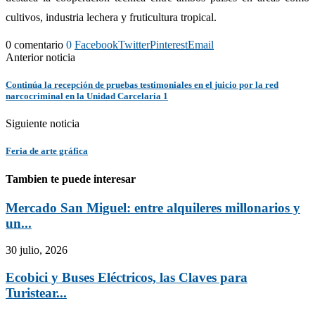
cultivos, industria lechera y fruticultura tropical.
0 comentario
0
Facebook
Twitter
Pinterest
Email
Anterior noticia
Continúa la recepción de pruebas testimoniales en el juicio por la red
narcocriminal en la Unidad Carcelaria 1
Siguiente noticia
Feria de arte gráfica
Tambien te puede interesar
Mercado San Miguel: entre alquileres millonarios y
un...
30 julio, 2026
Ecobici y Buses Eléctricos, las Claves para
Turistear...