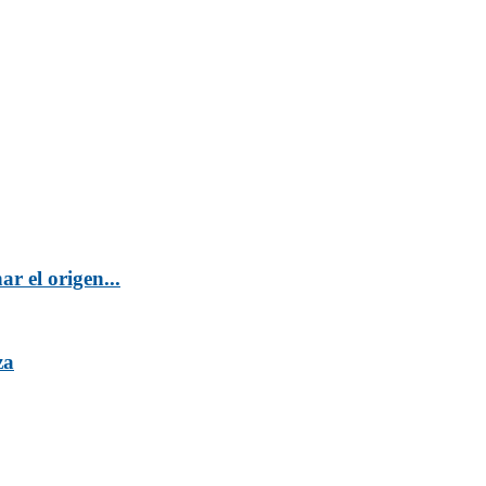
r el origen...
za