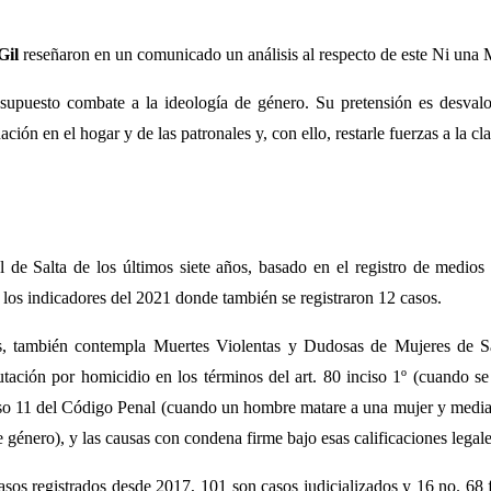
Gil
reseñaron en un comunicado un análisis al respecto de este Ni una
 supuesto combate a la ideología de género. Su pretensión es desvalo
ción en el hogar y de las patronales y, con ello, restarle fuerzas a la cl
 de Salta de los últimos siete años, basado en el registro de medios 
 a los indicadores del 2021 donde también se registraron 12 casos.
s, también contempla Muertes Violentas y Dudosas de Mujeres de Sal
putación por homicidio en los términos del art. 80 inciso 1º (cuando 
iso 11 del Código Penal (cuando un hombre matare a una mujer y media
 género), y las causas con condena firme bajo esas calificaciones legale
asos registrados desde 2017, 101 son casos judicializados y 16 no. 68 