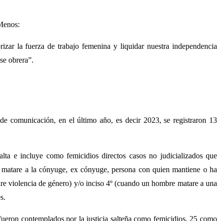
 Menos:
rizar la fuerza de trabajo femenina y liquidar nuestra independencia
ase obrera”.
de comunicación, en el último año, es decir 2023, se registraron 13
ta e incluye como femicidios directos casos no judicializados que
se matare a la cónyuge, ex cónyuge, persona con quien mantiene o ha
re violencia de género) y/o inciso 4º (cuando un hombre matare a una
s.
fueron contemplados por la justicia salteña como femicidios, 25 como