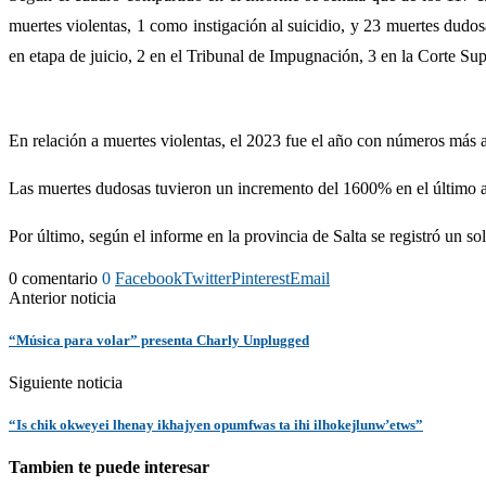
muertes violentas, 1 como instigación al suicidio, y 23 muertes dudos
en etapa de juicio, 2 en el Tribunal de Impugnación, 3 en la Corte Supr
En relación a muertes violentas, el 2023 fue el año con números más al
Las muertes dudosas tuvieron un incremento del 1600% en el último a
Por último, según el informe en la provincia de Salta se registró un sol
0 comentario
0
Facebook
Twitter
Pinterest
Email
Anterior noticia
“Música para volar” presenta Charly Unplugged
Siguiente noticia
“Is chik okweyei lhenay ikhajyen opumfwas ta ihi ilhokejlunw’etws”
Tambien te puede interesar