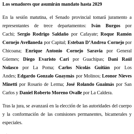
Los senadores que asumirán mandato hasta 2029
En la sesión matutina, el Senado provincial tomará juramento a
representantes de trece departamentos:
Iván Burgos
por
Cachi;
Sergio Rodrigo Saldaño
por Cafayate;
Roque Ramón
Cornejo Avellaneda
por Capital;
Esteban D’Andrea Cornejo
por
Chicoana;
Enrique Antonio Cornejo Saravia
por General
Güemes;
Diego Evaristo Cari
por Guachipas;
Dani Raúl
Nolasco
por La Poma;
Carlos Nicolás Guitián
por Los
Andes;
Edgardo Gonzalo Guaymás
por Molinos;
Leonor Nieves
Minetti
por Rosario de Lerma;
José Rolando Guaimás
por San
Carlos y
Daniel Roberto Moreno Ovalle
por La Caldera.
Tras la jura, se avanzará en la elección de las autoridades del cuerpo
y la conformación de las comisiones permanentes, bicamerales y
especiales.