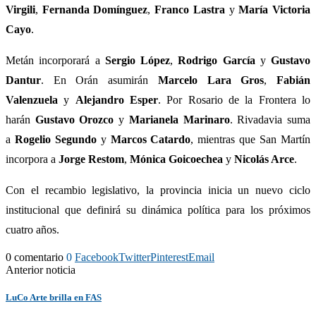
Virgili
,
Fernanda Domínguez
,
Franco Lastra
y
María Victoria
Cayo
.
Metán incorporará a
Sergio López
,
Rodrigo García
y
Gustavo
Dantur
. En Orán asumirán
Marcelo Lara Gros
,
Fabián
Valenzuela
y
Alejandro Esper
. Por Rosario de la Frontera lo
harán
Gustavo Orozco
y
Marianela Marinaro
. Rivadavia suma
a
Rogelio Segundo
y
Marcos Catardo
, mientras que San Martín
incorpora a
Jorge Restom
,
Mónica Goicoechea
y
Nicolás Arce
.
Con el recambio legislativo, la provincia inicia un nuevo ciclo
institucional que definirá su dinámica política para los próximos
cuatro años.
0 comentario
0
Facebook
Twitter
Pinterest
Email
Anterior noticia
LuCo Arte brilla en FAS