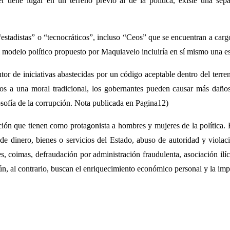
tiene lugar en un terreno previo al de la política, existe una sepa
“estadistas” o “tecnocráticos”, incluso “Ceos” que se encuentran a cargo
 el modelo político propuesto por Maquiavelo incluiría en sí mismo una e
tor de iniciativas abastecidas por un código aceptable dentro del terr
dos a una moral tradicional, los gobernantes pueden causar más daño
losofía de la corrupción. Nota publicada en Pagina12)
ión que tienen como protagonista a hombres y mujeres de la política. E
de dinero, bienes o servicios del Estado, abuso de autoridad y violac
, coimas, defraudación por administración fraudulenta, asociación ilícit
n, al contrario, buscan el enriquecimiento económico personal y la imp