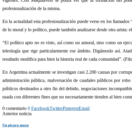
vigentes. Con Maquiavelo se podrá ver que la formación del poder 
profesionalización de la misma.
En la actualidad esta profesionalización puede verse en los llamados 
de lo moral y lo político, puede también analizarse desde otra arista:
“El político apto no es visto, así como un amoral, sino como un ejecu
teleología que rige particularmente ese ámbito. Digámoslo así. Ata
resultado modifica para bien la historia real de cada comunidad”. (Fi
En Argentina actualmente se investigan casi 2.200 causas por corrupc
administración pública, malversación de caudales públicos por robo 
públicos destinados a otro fin del debido, negociaciones incompatibles
usada con diferentes fines que no necesariamente tienden al bien comú
0 comentario
0
Facebook
Twitter
Pinterest
Email
Anterior noticia
Un pícaro mozo