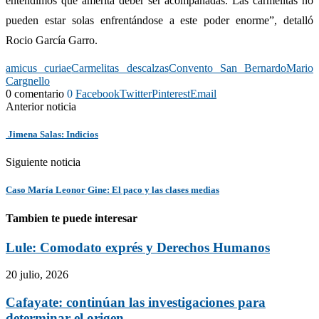
entendimos que amerita deber ser acompañadas. Las carmelitas no
pueden estar solas enfrentándose a este poder enorme”, detalló
Rocio García Garro.
amicus curiae
Carmelitas descalzas
Convento San Bernardo
Mario
Cargnello
0 comentario
0
Facebook
Twitter
Pinterest
Email
Anterior noticia
Jimena Salas: Indicios
Siguiente noticia
Caso María Leonor Gine: El paco y las clases medias
Tambien te puede interesar
Lule: Comodato exprés y Derechos Humanos
20 julio, 2026
Cafayate: continúan las investigaciones para
determinar el origen...