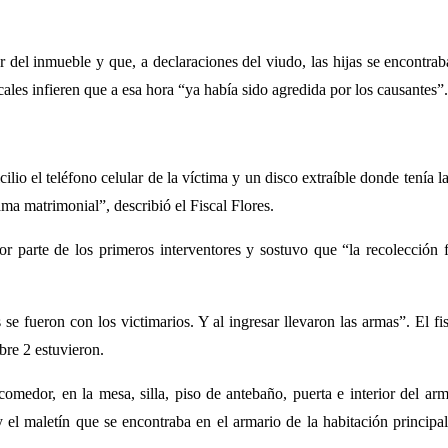
ior del inmueble y que, a declaraciones del viudo, las hijas se encontr
cales infieren que a esa hora “ya había sido agredida por los causantes”.
lio el teléfono celular de la víctima y un disco extraíble donde tenía l
a matrimonial”, describió el Fiscal Flores.
por parte de los primeros interventores y sostuvo que “la recolección 
e fueron con los victimarios. Y al ingresar llevaron las armas”. El fi
re 2 estuvieron.
omedor, en la mesa, silla, piso de antebaño, puerta e interior del arm
el maletín que se encontraba en el armario de la habitación principa