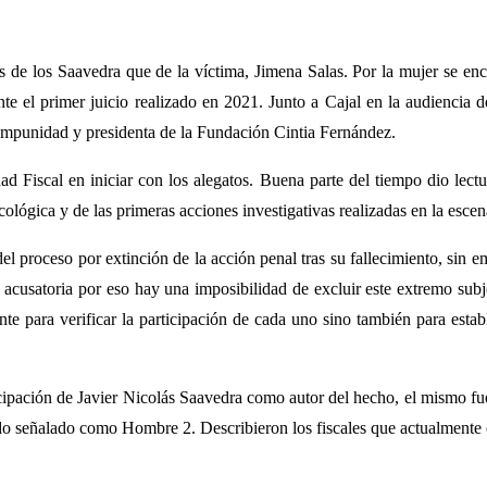
 de los Saavedra que de la víctima, Jimena Salas. Por la mujer se enco
ante el primer juicio realizado en 2021. Junto a Cajal en la audienci
a Impunidad y presidenta de la Fundación Cintia Fernández.
d Fiscal en iniciar con los alegatos. Buena parte del tiempo dio lect
sicológica y de las primeras acciones investigativas realizadas en la esce
l proceso por extinción de la acción penal tras su fallecimiento, sin e
s acusatoria por eso hay una imposibilidad de excluir este extremo subj
te para verificar la participación de cada uno sino también para estab
rticipación de Javier Nicolás Saavedra como autor del hecho, el mismo f
o señalado como Hombre 2. Describieron los fiscales que actualmente co