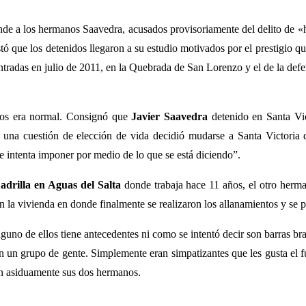
de a los hermanos Saavedra, acusados provisoriamente del delito de «ho
 que los detenidos llegaron a su estudio motivados por el prestigio qu
ntradas en julio de 2011, en la Quebrada de San Lorenzo y el de la defe
idos era normal. Consignó que
Javier Saavedra
detenido en Santa Vi
 una cuestión de elección de vida decidió mudarse a Santa Victoria do
e intenta imponer por medio de lo que se está diciendo”.
uadrilla en Aguas del Salta
donde trabaja hace 11 años, el otro herm
la vivienda en donde finalmente se realizaron los allanamientos y se p
uno de ellos tiene antecedentes ni como se intentó decir son barras bra
n un grupo de gente. Simplemente eran simpatizantes que les gusta el fu
ían asiduamente sus dos hermanos.