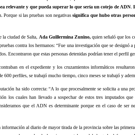
a relevante y que pueda superar lo que sería un cotejo de ADN
.
n. Porque si las pruebas son negativas
significa que hubo otras perso
e la ciudad de Salta,
Ada Guillermina Zunino,
quien señaló que los 
y pruebas contra los hermanos: “Fue una investigación que se designó a
os. Encontraron que estas personas detenidas podrían tener el perfil gen
ntraban en el expediente y los cruzamientos informáticos resultaron
e 600 perfiles, se trabajó mucho tiempo, cinco meses se trabajó y adem
tación ha sido correcta: “A lo que procesalmente se solicita a una prob
ación los cuales han llevado a sospechar de estos tres imputados qu
sideramos que el ADN es determinante porque en el caso de ser nega
on información al diario de mayor tirada de la provincia sobre las prime