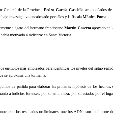
dor General de la Provincia
Pedro García Castiella
acompañados de la
abajo investigativo encabezado por ellos y la fiscala
Mónica Poma
.
temente alegato del hermano franciscano
Martin Caserta
apoyado en la
o había motivado a radicarse en Santa Victoria.
os ejemplos más empleados para identificar los niveles del signo semiót
 que se aproxima una tormenta.
s puntos de partida para elaborar las primeras hipótesis de los hechos, 
uanto a indicios forenses: por su naturaleza, por su estado, por el lu
conocieron los resultados preliminares, que los ADNs son totalmente 