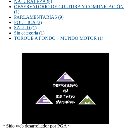
NATURALEZA
(8)
OBSERVATORIO DE CULTURA Y COMUNICACIÓN
(1)
PARLAMENTARIAS
(9)
POLÍTICA
(3)
SALUD
(1)
Sin categoría
(1)
TORQUE A FONDO – MUNDO MOTOR
(1)
~ Sitio web desarrollador por PGA ~