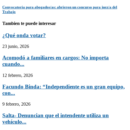
Convocatoria para abogados/as: abrieron un concurso para juez/a del
Trabajo
Tambien te puede interesar
¿Qué onda votar?
23 junio, 2026
Acomodó a familiares en cargos: No importa
cuando...
12 febrero, 2026
Facundo Binda: “Independiente es un gran equipo,
con...
9 febrero, 2026
Salta- Denuncian que el intendente utiliza un
vehículo...