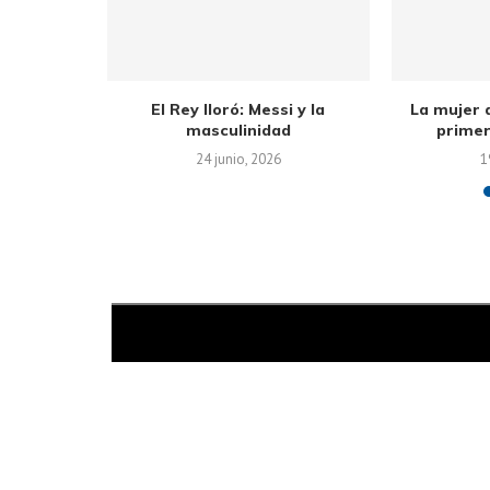
lógica del
El Rey lloró: Messi y la
La mujer 
nemigos
masculinidad
primer
25
24 junio, 2026
1