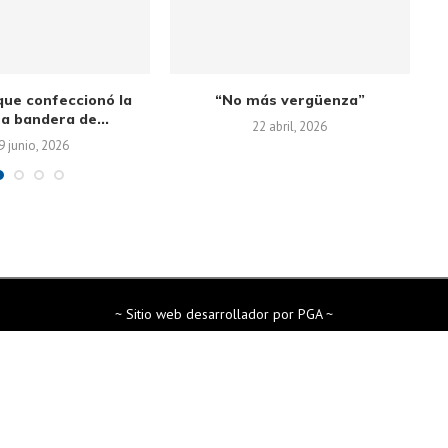
que confeccionó la
“No más vergüenza”
a bandera de...
22 abril, 2026
9 junio, 2026
~ Sitio web desarrollador por PGA ~