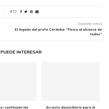
0
Siguiente noticia
El legado del profe Córdoba: “Física al alcance de
todos”
 PUEDE INTERESAR
e: continúan las
Arresto domiciliario para el
El