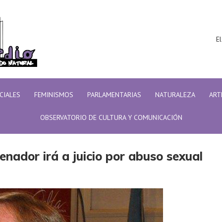
El
ICIALES
FEMINISMOS
PARLAMENTARIAS
NATURALEZA
ART
OBSERVATORIO DE CULTURA Y COMUNICACIÓN
nador irá a juicio por abuso sexual
enador irá a juicio por abuso sexual