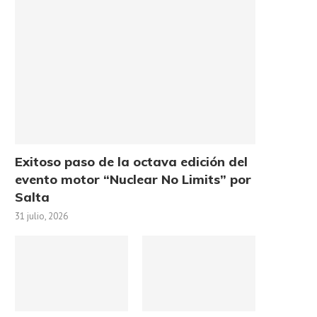
Exitoso paso de la octava edición del
evento motor “Nuclear No Limits” por
Salta
31 julio, 2026
 interventor del PJ Salta llamó
“No más vergüenza”