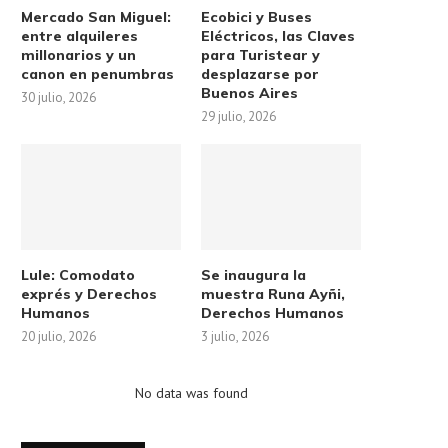
a elecciones...
Mercado San Miguel:
Ecobici y Buses
22 abril, 2026
entre alquileres
Eléctricos, las Claves
29 mayo, 2026
millonarios y un
para Turistear y
canon en penumbras
desplazarse por
Buenos Aires
30 julio, 2026
29 julio, 2026
Lule: Comodato
Se inaugura la
exprés y Derechos
muestra Runa Ayñi,
Humanos
Derechos Humanos
20 julio, 2026
3 julio, 2026
No data was found