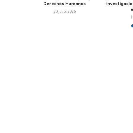
Derechos Humanos
investigaci
e
25
20 julio, 2026
1