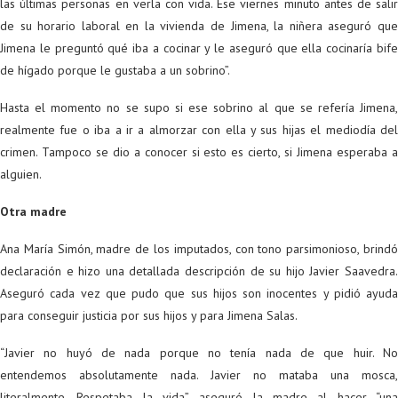
las últimas personas en verla con vida. Ese viernes minuto antes de salir
de su horario laboral en la vivienda de Jimena, la niñera aseguró que
Jimena le preguntó qué iba a cocinar y le aseguró que ella cocinaría bife
de hígado porque le gustaba a un sobrino”.
Hasta el momento no se supo si ese sobrino al que se refería Jimena,
realmente fue o iba a ir a almorzar con ella y sus hijas el mediodía del
crimen. Tampoco se dio a conocer si esto es cierto, si Jimena esperaba a
alguien.
Otra madre
Ana María Simón, madre de los imputados, con tono parsimonioso, brindó
declaración e hizo una detallada descripción de su hijo Javier Saavedra.
Aseguró cada vez que pudo que sus hijos son inocentes y pidió ayuda
para conseguir justicia por sus hijos y para Jimena Salas.
“Javier no huyó de nada porque no tenía nada de que huir. No
entendemos absolutamente nada. Javier no mataba una mosca,
literalmente. Respetaba la vida”, aseguró la madre al hacer “una